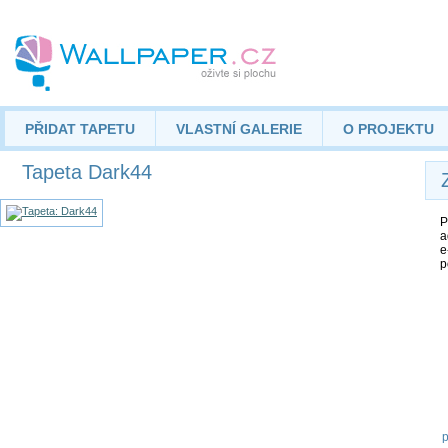
PŘIDAT TAPETU
VLASTNÍ GALERIE
O PROJEKTU
Tapeta Dark44
P
a
e
p
p