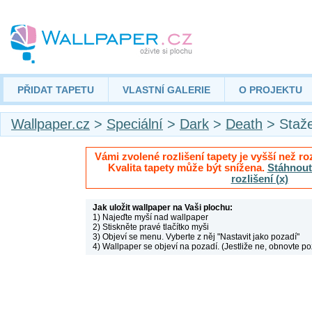
PŘIDAT TAPETU
VLASTNÍ GALERIE
O PROJEKTU
Wallpaper.cz
>
Speciální
>
Dark
>
Death
> Staž
Vámi zvolené rozlišení tapety je vyšší než roz
Kvalita tapety může být snížena.
Stáhnout 
rozlišení (x)
Jak uložit wallpaper na Vaši plochu:
1) Najeďte myší nad wallpaper
2) Stiskněte pravé tlačítko myši
3) Objeví se menu. Vyberte z něj "Nastavit jako pozadí"
4) Wallpaper se objeví na pozadí. (Jestliže ne, obnovte po