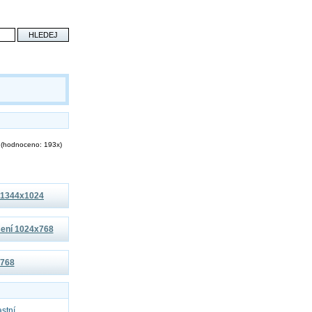
(hodnoceno: 193x)
í 1344x1024
išení 1024x768
x768
astní