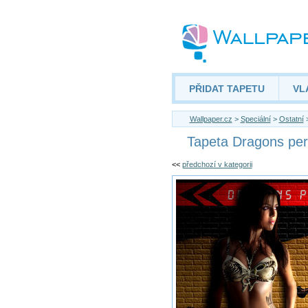
PŘIDAT TAPETU
VL
Wallpaper.cz
>
Speciální
>
Ostatní
>
Tapeta Dragons pe
<<
předchozí v kategorii