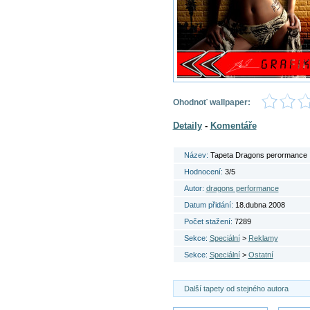
Ohodnoť wallpaper:
Detaily
-
Komentáře
Název:
Tapeta Dragons perormance
Hodnocení:
3/5
Autor:
dragons performance
Datum přidání:
18.dubna 2008
Počet stažení:
7289
Sekce:
Speciální
>
Reklamy
Sekce:
Speciální
>
Ostatní
Další tapety od stejného autora