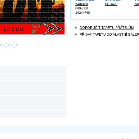
640x480
640x400
Zad
800x600
1024x768
DOPORUČIT TAPETU PŘÁTELŮM
PŘIDAT TAPETU DO VLASTNÍ GALER