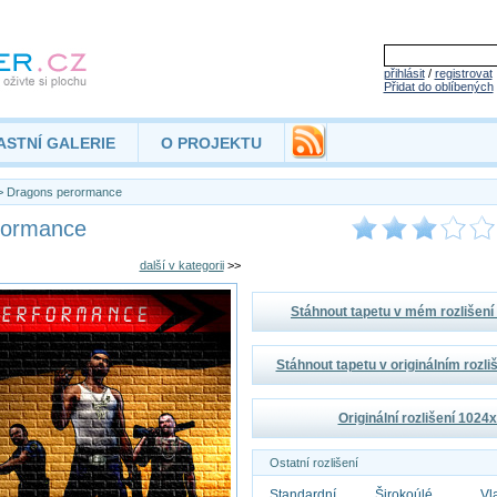
přihlásit
/
registrovat
Přidat do oblíbených
ASTNÍ GALERIE
O PROJEKTU
 Dragons perormance
rormance
další v kategorii
>>
Stáhnout tapetu v mém rozlišen
Stáhnout tapetu v originálním rozl
Originální rozlišení 1024
Ostatní rozlišení
Standardní
Širokoúlé
Vl