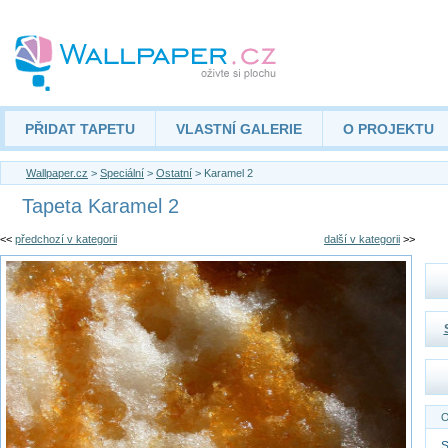
PŘIDAT TAPETU
VLASTNÍ GALERIE
O PROJEKTU
Wallpaper.cz
>
Speciální
>
Ostatní
> Karamel 2
Tapeta Karamel 2
<<
předchozí v kategorii
další v kategorii
>>
O
S