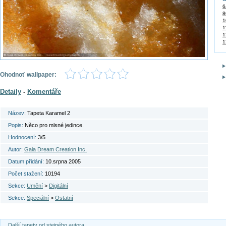
6
8
1
1
1
1
Ohodnoť wallpaper:
Detaily
-
Komentáře
Název:
Tapeta Karamel 2
Popis:
Něco pro mlsné jedince.
Hodnocení:
3/5
Autor:
Gaia Dream Creation Inc.
Datum přidání:
10.srpna 2005
Počet stažení:
10194
Sekce:
Umění
>
Digitální
Sekce:
Speciální
>
Ostatní
Další tapety od stejného autora