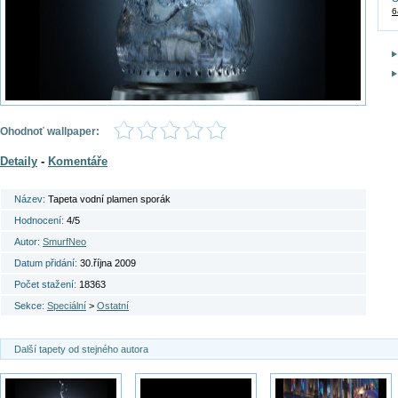
6
Ohodnoť wallpaper:
Detaily
-
Komentáře
Název:
Tapeta vodní plamen sporák
Hodnocení:
4/5
Autor:
SmurfNeo
Datum přidání:
30.října 2009
Počet stažení:
18363
Sekce:
Speciální
>
Ostatní
Další tapety od stejného autora