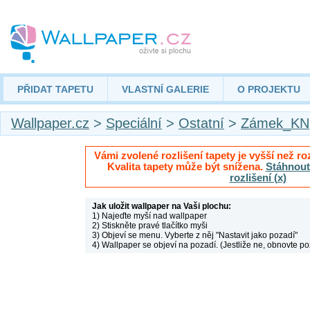
PŘIDAT TAPETU
VLASTNÍ GALERIE
O PROJEKTU
Wallpaper.cz
>
Speciální
>
Ostatní
>
Zámek_KN
Vámi zvolené rozlišení tapety je vyšší než roz
Kvalita tapety může být snížena.
Stáhnout 
rozlišení (x)
Jak uložit wallpaper na Vaši plochu:
1) Najeďte myší nad wallpaper
2) Stiskněte pravé tlačítko myši
3) Objeví se menu. Vyberte z něj "Nastavit jako pozadí"
4) Wallpaper se objeví na pozadí. (Jestliže ne, obnovte po