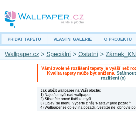
PŘIDAT TAPETU
VLASTNÍ GALERIE
O PROJEKTU
Wallpaper.cz
>
Speciální
>
Ostatní
>
Zámek_KN
Vámi zvolené rozlišení tapety je vyšší než roz
Kvalita tapety může být snížena.
Stáhnout 
rozlišení (x)
Jak uložit wallpaper na Vaši plochu:
1) Najeďte myší nad wallpaper
2) Stiskněte pravé tlačítko myši
3) Objeví se menu. Vyberte z něj "Nastavit jako pozadí"
4) Wallpaper se objeví na pozadí. (Jestliže ne, obnovte po