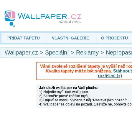
PŘIDAT TAPETU
VLASTNÍ GALERIE
O PROJEKTU
Wallpaper.cz
>
Speciální
>
Reklamy
>
Nepropasn
Vámi zvolené rozlišení tapety je vyšší než roz
Kvalita tapety může být snížena.
Stáhnout 
rozlišení (x)
Jak uložit wallpaper na Vaši plochu:
1) Najeďte myší nad wallpaper
2) Stiskněte pravé tlačítko myši
3) Objeví se menu. Vyberte z něj "Nastavit jako pozadí"
4) Wallpaper se objeví na pozadí. (Jestliže ne, obnovte po