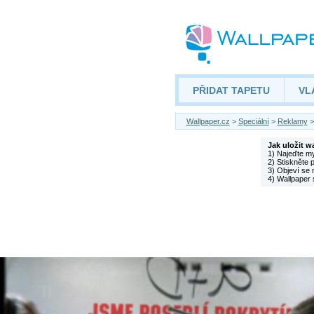
PŘIDAT TAPETU
VL
Wallpaper.cz
>
Speciální
>
Reklamy
Jak uložit w
1) Najeďte m
2) Stiskněte 
3) Objeví se 
4) Wallpaper 