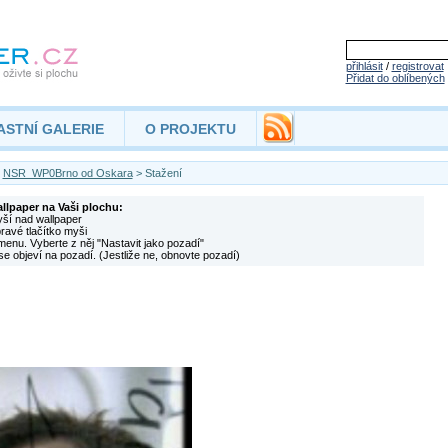
přihlásit
/
registrovat
Přidat do oblíbených
ASTNÍ GALERIE
O PROJEKTU
>
NSR_WP0Brno od Oskara
> Stažení
allpaper na Vaši plochu:
yší nad wallpaper
pravé tlačítko myši
menu. Vyberte z něj "Nastavit jako pozadí"
se objeví na pozadí. (Jestliže ne, obnovte pozadí)