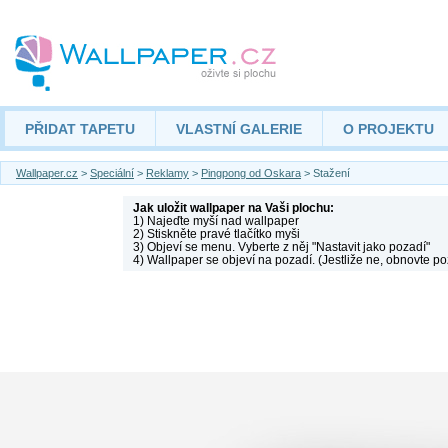
PŘIDAT TAPETU
VLASTNÍ GALERIE
O PROJEKTU
Wallpaper.cz
>
Speciální
>
Reklamy
>
Pingpong od Oskara
> Stažení
Jak uložit wallpaper na Vaši plochu:
1) Najeďte myší nad wallpaper
2) Stiskněte pravé tlačítko myši
3) Objeví se menu. Vyberte z něj "Nastavit jako pozadí"
4) Wallpaper se objeví na pozadí. (Jestliže ne, obnovte po