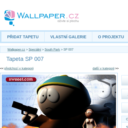
PŘIDAT TAPETU
VLASTNÍ GALERIE
O PROJEKTU
Wallpaper.cz
>
Speciální
>
South Park
> SP 007
Tapeta SP 007
<<
předchozí v kategorii
další v kategorii
>>
O
S