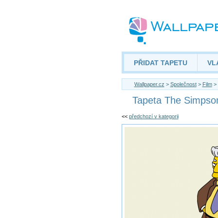
PŘIDAT TAPETU
VL
Wallpaper.cz
>
Společnost
>
Film
> 
Tapeta The Simpso
<<
předchozí v kategorii