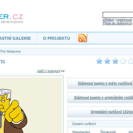
přihlásit
/
registrovat
Přidat do oblíbených
ASTNÍ GALERIE
O PROJEKTU
The Simpsons
ns
další v kategorii
>>
Stáhnout tapetu v mém rozlišen
Stáhnout tapetu v originálním rozl
Originální rozlišení 1024
Ostatní rozlišení
Standardní
Širokoúlé
Vl