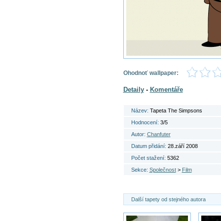
Ohodnoť wallpaper:
Detaily
-
Komentáře
Název:
Tapeta The Simpsons
Hodnocení:
3/5
Autor:
Chanfuter
Datum přidání:
28.září 2008
Počet stažení:
5362
Sekce:
Společnost
>
Film
Další tapety od stejného autora