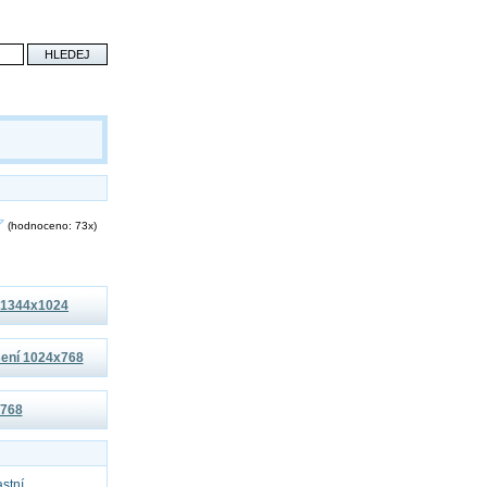
(hodnoceno: 73x)
í 1344x1024
išení 1024x768
x768
astní