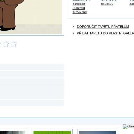
640x480
640x400
Zad
800x600
1024x768
DOPORUČIT TAPETU PŘÁTELŮM
PŘIDAT TAPETU DO VLASTNÍ GALER