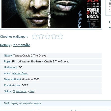
6
8
1
Ohodnoť wallpaper:
Detaily
-
Komentáře
Název:
Tapeta Cradle 2 The Grave
Popis:
Film od Warner Brothers - Cradle 2 The Grave.
Hodnocení:
3/5
Autor:
Warner Bros.
Datum přidání:
6.května 2006
Počet stažení:
5027
Sekce:
Společnost
>
Film
Další tapety od stejného autora