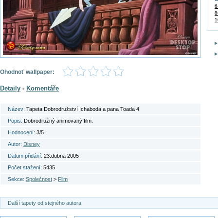
6
8
1
Ohodnoť wallpaper:
Detaily
-
Komentáře
Název:
Tapeta Dobrodružství Ichaboda a pana Toada 4
Popis:
Dobrodružný animovaný film.
Hodnocení:
3/5
Autor:
Disney
Datum přidání:
23.dubna 2005
Počet stažení:
5435
Sekce:
Společnost
>
Film
Další tapety od stejného autora