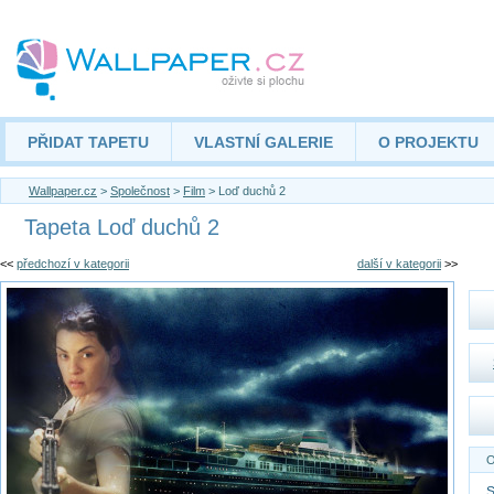
PŘIDAT TAPETU
VLASTNÍ GALERIE
O PROJEKTU
Wallpaper.cz
>
Společnost
>
Film
> Loď duchů 2
Tapeta Loď duchů 2
<<
předchozí v kategorii
další v kategorii
>>
O
S