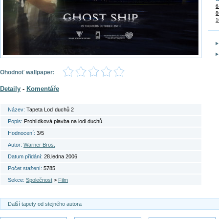
6
8
1
Ohodnoť wallpaper:
Detaily
-
Komentáře
Název:
Tapeta Loď duchů 2
Popis:
Prohlídková plavba na lodi duchů.
Hodnocení:
3/5
Autor:
Warner Bros.
Datum přidání:
28.ledna 2006
Počet stažení:
5785
Sekce:
Společnost
>
Film
Další tapety od stejného autora