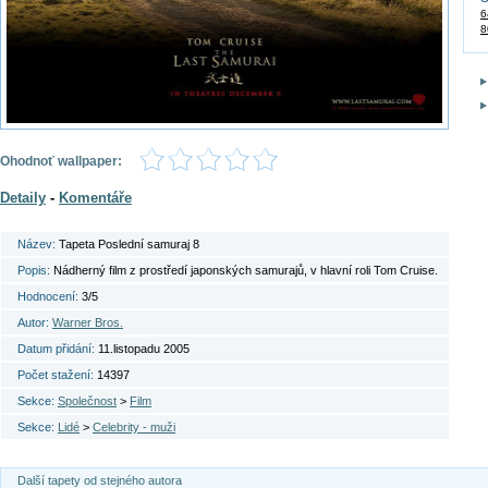
6
8
Ohodnoť wallpaper:
Detaily
-
Komentáře
Název:
Tapeta Poslední samuraj 8
Popis:
Nádherný film z prostředí japonských samurajů, v hlavní roli Tom Cruise.
Hodnocení:
3/5
Autor:
Warner Bros.
Datum přidání:
11.listopadu 2005
Počet stažení:
14397
Sekce:
Společnost
>
Film
Sekce:
Lidé
>
Celebrity - muži
Další tapety od stejného autora