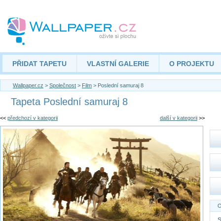
PŘIDAT TAPETU
VLASTNÍ GALERIE
O PROJEKTU
Wallpaper.cz
>
Společnost
>
Film
> Poslední samuraj 8
Tapeta Poslední samuraj 8
<<
předchozí v kategorii
další v kategorii
>>
O
S