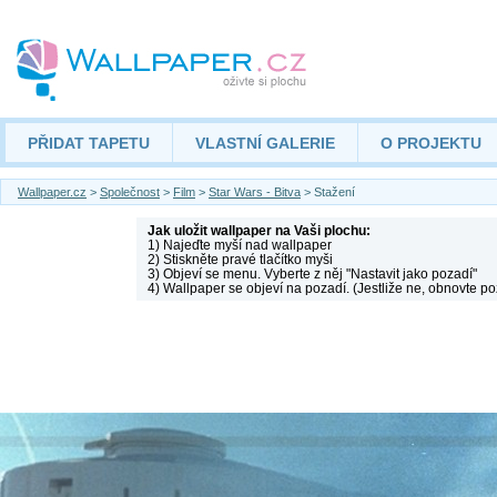
PŘIDAT TAPETU
VLASTNÍ GALERIE
O PROJEKTU
Wallpaper.cz
>
Společnost
>
Film
>
Star Wars - Bitva
> Stažení
Jak uložit wallpaper na Vaši plochu:
1) Najeďte myší nad wallpaper
2) Stiskněte pravé tlačítko myši
3) Objeví se menu. Vyberte z něj "Nastavit jako pozadí"
4) Wallpaper se objeví na pozadí. (Jestliže ne, obnovte po