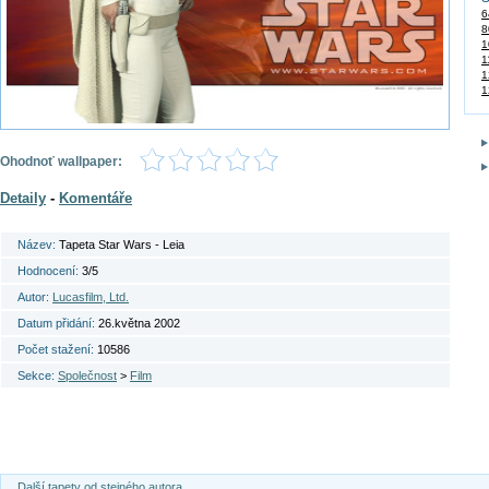
6
8
1
1
1
1
Ohodnoť wallpaper:
Detaily
-
Komentáře
Název:
Tapeta Star Wars - Leia
Hodnocení:
3/5
Autor:
Lucasfilm, Ltd.
Datum přidání:
26.května 2002
Počet stažení:
10586
Sekce:
Společnost
>
Film
Další tapety od stejného autora