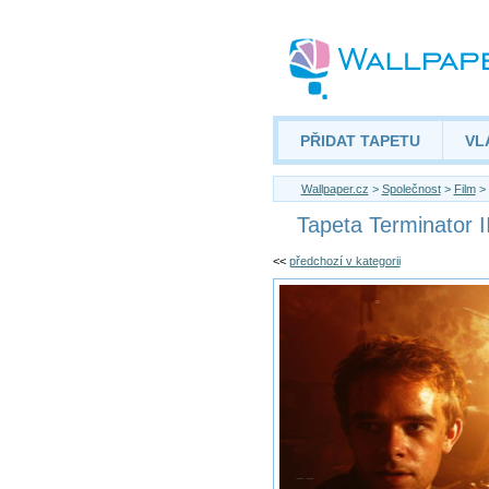
PŘIDAT TAPETU
VL
Wallpaper.cz
>
Společnost
>
Film
> 
Tapeta Terminator II
<<
předchozí v kategorii