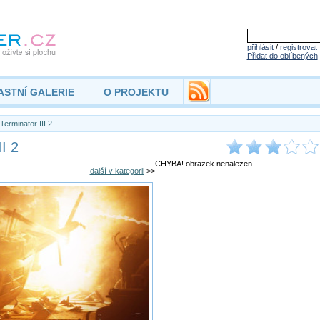
přihlásit
/
registrovat
Přidat do oblíbených
ASTNÍ GALERIE
O PROJEKTU
Terminator III 2
I 2
CHYBA! obrazek nenalezen
další v kategorii
>>