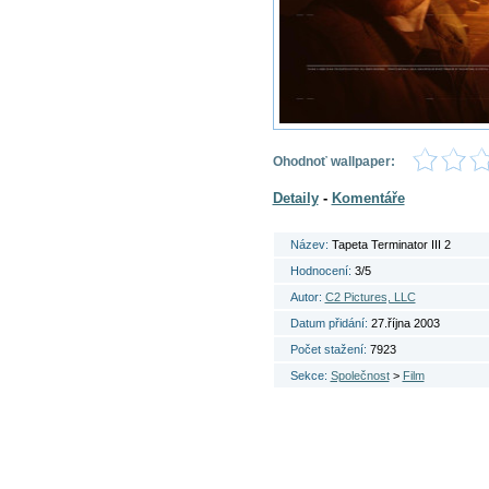
Ohodnoť wallpaper:
Detaily
-
Komentáře
Název:
Tapeta Terminator III 2
Hodnocení:
3/5
Autor:
C2 Pictures, LLC
Datum přidání:
27.října 2003
Počet stažení:
7923
Sekce:
Společnost
>
Film