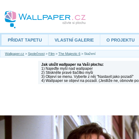
PŘIDAT TAPETU
VLASTNÍ GALERIE
O PROJEKTU
Wallpaper.cz
>
Společnost
>
Film
>
The Majestic 6
> Stažení
Jak uložit wallpaper na Vaši plochu:
1) Najeďte myší nad wallpaper
2) Stiskněte pravé tlačítko myši
3) Objeví se menu. Vyberte z něj "Nastavit jako pozadí"
4) Wallpaper se objeví na pozadí. (Jestliže ne, obnovte po