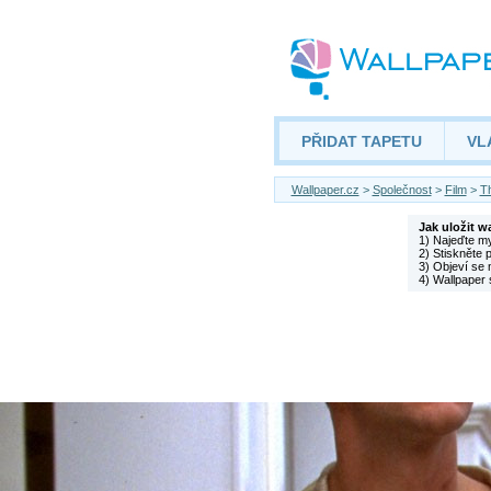
PŘIDAT TAPETU
VL
Wallpaper.cz
>
Společnost
>
Film
>
Th
Jak uložit w
1) Najeďte m
2) Stiskněte 
3) Objeví se 
4) Wallpaper 