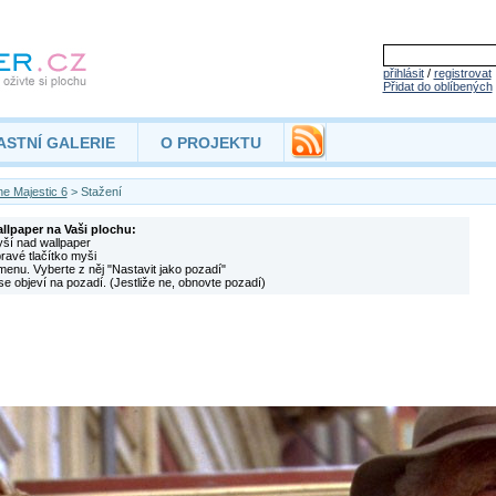
přihlásit
/
registrovat
Přidat do oblíbených
ASTNÍ GALERIE
O PROJEKTU
e Majestic 6
> Stažení
allpaper na Vaši plochu:
yší nad wallpaper
pravé tlačítko myši
menu. Vyberte z něj "Nastavit jako pozadí"
se objeví na pozadí. (Jestliže ne, obnovte pozadí)