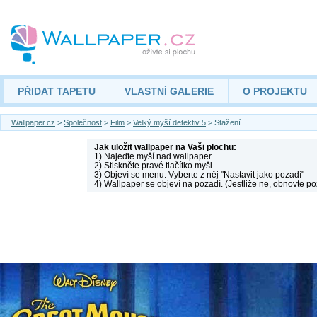
PŘIDAT TAPETU
VLASTNÍ GALERIE
O PROJEKTU
Wallpaper.cz
>
Společnost
>
Film
>
Velký myší detektiv 5
> Stažení
Jak uložit wallpaper na Vaši plochu:
1) Najeďte myší nad wallpaper
2) Stiskněte pravé tlačítko myši
3) Objeví se menu. Vyberte z něj "Nastavit jako pozadí"
4) Wallpaper se objeví na pozadí. (Jestliže ne, obnovte po