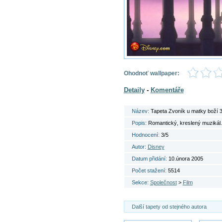
Ohodnoť wallpaper:
Detaily
-
Komentáře
Název:
Tapeta Zvoník u matky boží 
Popis:
Romantický, kreslený muzikál.
Hodnocení:
3/5
Autor:
Disney
Datum přidání:
10.února 2005
Počet stažení:
5514
Sekce:
Společnost
>
Film
Další tapety od stejného autora