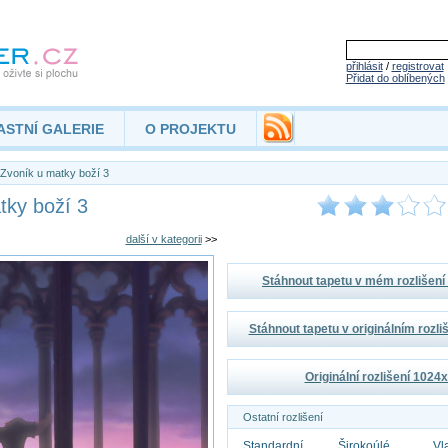
přihlásit
/
registrovat
Přidat do oblíbených
ASTNÍ GALERIE
O PROJEKTU
Zvoník u matky boží 3
tky boží 3
další v kategorii
>>
Stáhnout tapetu v mém rozlišen
Stáhnout tapetu v originálním rozl
Originální rozlišení 1024
Ostatní rozlišení
Standardní
Širokoúlé
Vl