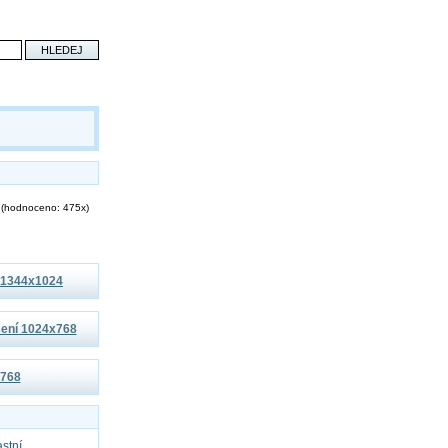
(hodnoceno: 475x)
í 1344x1024
išení 1024x768
x768
astní