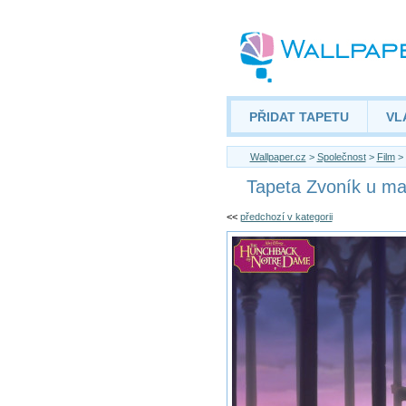
PŘIDAT TAPETU
VL
Wallpaper.cz
>
Společnost
>
Film
> 
Tapeta Zvoník u ma
<<
předchozí v kategorii