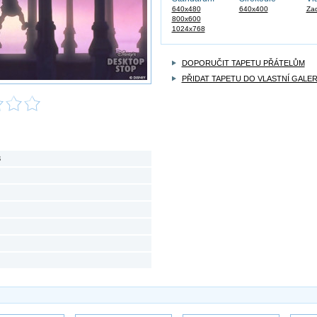
640x480
640x400
Zad
800x600
1024x768
DOPORUČIT TAPETU PŘÁTELŮM
PŘIDAT TAPETU DO VLASTNÍ GALER
3