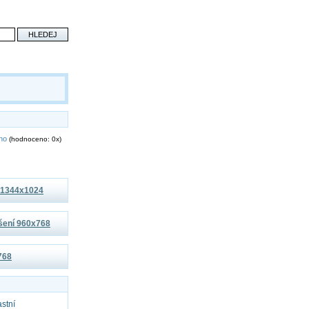
eno
(hodnoceno: 0x)
í 1344x1024
išení 960x768
x768
astní