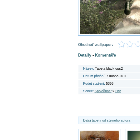
Ohodnoť wallpaper:
Detaily
-
Komentáře
Název:
Tapeta black ops2
Datum přidání:
7.dubna 2011
Počet stažení:
5366
Sekce:
Společnost
>
Hry
Další tapety od stejného autora