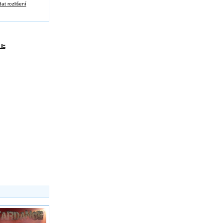
at rozlišení
IE