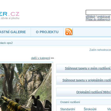
přihlásit
/
registrovat
Přidat do oblíbených
ASTNÍ GALERIE
O PROJEKTU
black ops2
Zatím nehodnoc
další v kategorii
>>
Stáhnout tapetu v mém rozlišen
Stáhnout tapetu v originálním rozl
Originální rozlišení 960
Ostatní rozlišení
Standardní
Širokoúlé
Vl