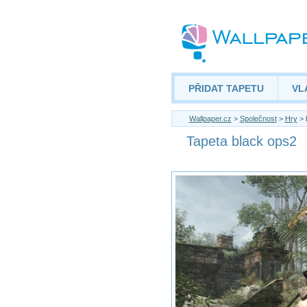
PŘIDAT TAPETU
VL
Wallpaper.cz
>
Společnost
>
Hry
> 
Tapeta black ops2