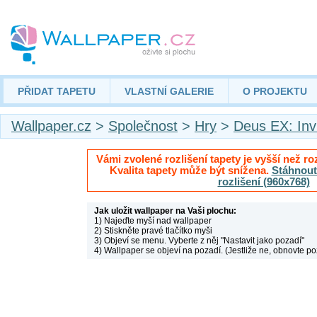
PŘIDAT TAPETU
VLASTNÍ GALERIE
O PROJEKTU
Wallpaper.cz
>
Společnost
>
Hry
>
Deus EX: Inv
Vámi zvolené rozlišení tapety je vyšší než roz
Kvalita tapety může být snížena.
Stáhnout 
rozlišení (960x768)
Jak uložit wallpaper na Vaši plochu:
1) Najeďte myší nad wallpaper
2) Stiskněte pravé tlačítko myši
3) Objeví se menu. Vyberte z něj "Nastavit jako pozadí"
4) Wallpaper se objeví na pozadí. (Jestliže ne, obnovte po