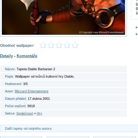
6
8
1
Ohodnoť wallpaper:
Detaily
-
Komentáře
Název:
Tapeta Diablo Barbarian 2
Popis:
Wallpaper od tvůrců kultovní hry Diablo.
Hodnocení:
3/5
Autor:
Blizzard Entertainment
Datum přidání:
17.dubna 2001
Počet stažení:
9918
Sekce:
Společnost
>
Hry
Další tapety od stejného autora