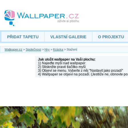
PŘIDAT TAPETU
VLASTNÍ GALERIE
O PROJEKTU
Wallpaper.cz
>
Společnost
>
Hry
>
Kráska
> Stažení
Jak uložit wallpaper na Vaši plochu:
1) Najeďte myší nad wallpaper
2) Stiskněte pravé tlačítko myši
3) Objeví se menu. Vyberte z něj "Nastavit jako pozadí"
4) Wallpaper se objeví na pozadí. (Jestliže ne, obnovte po