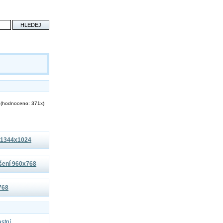
(hodnoceno: 371x)
í 1344x1024
išení 960x768
x768
astní