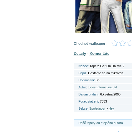
Ohodnoť wallpaper:
Detaily
-
Komentáře
Název:
Tapeta Get On Da Mic 2
Popis:
Dostaňte se na mikrofon.
Hodnocení:
3/5
Autor:
Eidos Interactive Ltd
Datum přidání:
6.května 2005
Počet stažení:
7533
Sekce:
Společnost
>
Hry
Další tapety od stejného autora