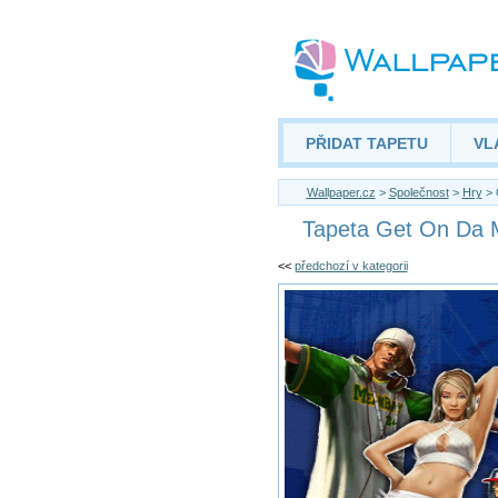
PŘIDAT TAPETU
VL
Wallpaper.cz
>
Společnost
>
Hry
> 
Tapeta Get On Da 
<<
předchozí v kategorii