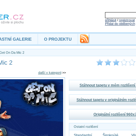
přihlásit
/
registrovat
Přidat do oblíbených
ASTNÍ GALERIE
O PROJEKTU
Get On Da Mic 2
Mic 2
další v kategorii
>>
Stáhnout tapetu v mém rozlišen
Stáhnout tapetu v originálním rozl
Originální rozlišení 960
Ostatní rozlišení
Standardní
Širokoúlé
Vl