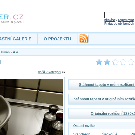
přihlásit
/
registrovat
Přidat do oblíbených
ASTNÍ GALERIE
O PROJEKTU
Hitman 2 # 4
4
další v kategorii
>>
Stáhnout tapetu v mém rozlišen
Stáhnout tapetu v originálním rozli
Originální rozlišení 1280
Ostatní rozlišení
Standardní
Širokoúlé
Vl