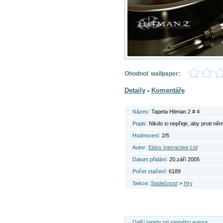
Ohodnoť wallpaper:
Detaily
-
Komentáře
Název:
Tapeta Hitman 2 # 4
Popis:
Nikdo si nepřeje, aby proti ně
Hodnocení:
2/5
Autor:
Eidos Interactive Ltd
Datum přidání:
20.září 2005
Počet stažení:
6189
Sekce:
Společnost
>
Hry
Další tapety od stejného autora