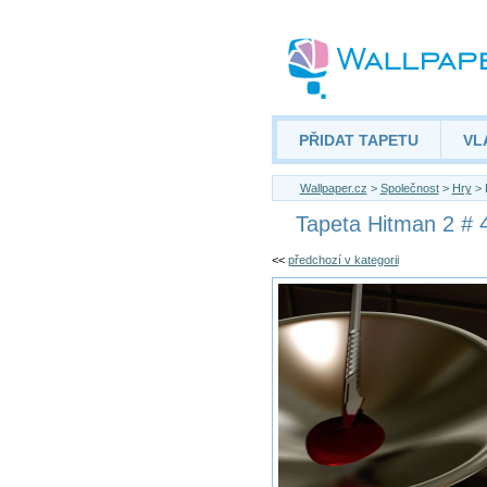
PŘIDAT TAPETU
VL
Wallpaper.cz
>
Společnost
>
Hry
> 
Tapeta Hitman 2 # 
<<
předchozí v kategorii