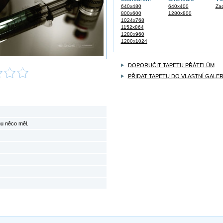
640x480
640x400
Zad
800x600
1280x800
1024x768
1152x864
1280x960
1280x1024
DOPORUČIT TAPETU PŘÁTELŮM
PŘIDAT TAPETU DO VLASTNÍ GALER
mu něco měl.