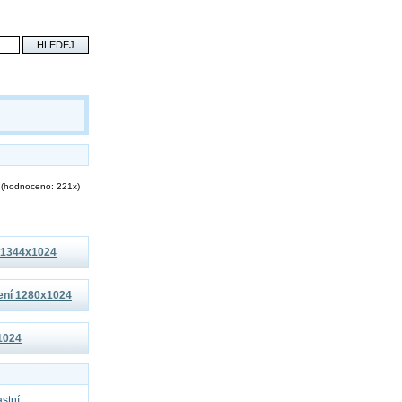
(hodnoceno: 221x)
í 1344x1024
šení 1280x1024
x1024
astní