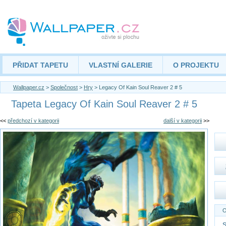
PŘIDAT TAPETU
VLASTNÍ GALERIE
O PROJEKTU
Wallpaper.cz
>
Společnost
>
Hry
> Legacy Of Kain Soul Reaver 2 # 5
Tapeta Legacy Of Kain Soul Reaver 2 # 5
<<
předchozí v kategorii
další v kategorii
>>
O
S