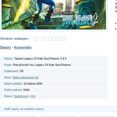
6
8
1
Ohodnoť wallpaper:
Detaily
-
Komentáře
Název:
Tapeta Legacy Of Kain Soul Reaver 2 # 5
Popis:
Pokračování hry Legacy Of Kain Soul Reaver.
Hodnocení:
3/5
Autor:
Eidos Interactive Ltd
Datum přidání:
16.dubna 2006
Počet stažení:
5939
Sekce:
Společnost
>
Hry
Další tapety od stejného autora