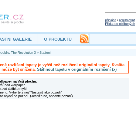
přihlásit
/
registrovat
Přidat do oblíbených
ASTNÍ GALERIE
O PROJEKTU
public: The Revolution 3
> Stažení
né rozlišení tapety je vyšší než rozlišení originální tapety. Kvalita
y může být snížena.
Stáhnout tapetu v originálním rozlišení (x)
allpaper na Vaši plochu:
yší nad wallpaper
pravé tlačítko myši
menu. Vyberte z něj "Nastavit jako pozadí"
se objeví na pozadí. (Jestliže ne, obnovte pozadí)