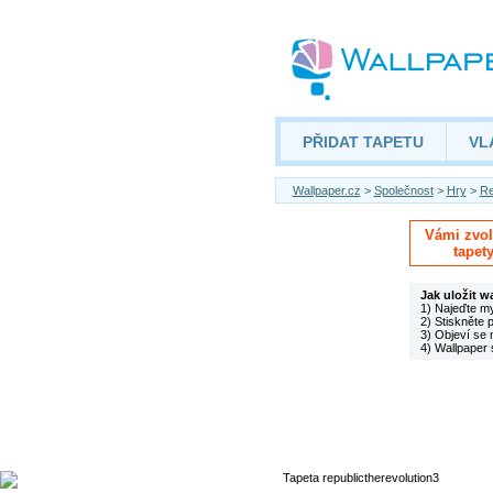
PŘIDAT TAPETU
VL
Wallpaper.cz
>
Společnost
>
Hry
>
Re
Vámi zvole
tapet
Jak uložit w
1) Najeďte m
2) Stiskněte 
3) Objeví se 
4) Wallpaper 