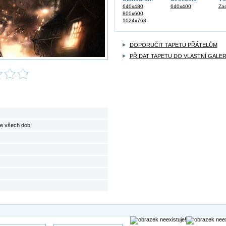
640x480
640x400
Zad
800x600
1024x768
DOPORUČIT TAPETU PŘÁTELŮM
PŘIDAT TAPETU DO VLASTNÍ GALER
s
je všech dob.