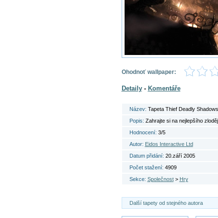
Ohodnoť wallpaper:
Detaily
-
Komentáře
Název:
Tapeta Thief Deadly Shadow
Popis:
Zahrajte si na nejlepšího zlodě
Hodnocení:
3/5
Autor:
Eidos Interactive Ltd
Datum přidání:
20.září 2005
Počet stažení:
4909
Sekce:
Společnost
>
Hry
Další tapety od stejného autora