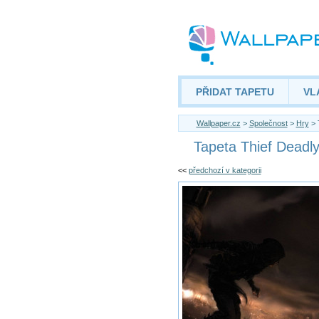
PŘIDAT TAPETU
VL
Wallpaper.cz
>
Společnost
>
Hry
> 
Tapeta Thief Deadl
<<
předchozí v kategorii