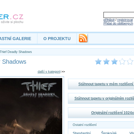
přihlásit
/
registrovat
Přidat do oblíbených
ASTNÍ GALERIE
O PROJEKTU
Thief Deadly Shadows
y Shadows
další v kategorii
>>
Stáhnout tapetu v mém rozlišen
Stáhnout tapetu v originálním rozl
Originální rozlišení 1024
Ostatní rozlišení
Standardní
Širokoúlé
Vl