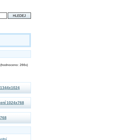
(hodnoceno: 266x)
í 1344x1024
išení 1024x768
x768
astní