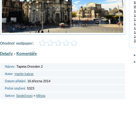
6
8
1
1
1
1
1
1
1
2
Ohodnoť wallpaper:
Detaily
-
Komentáře
Název:
Tapeta Dresden 2
Autor:
martin kalvar
Datum přidání:
16.března 2014
Počet stažení:
5323
Sekce:
Společnost
>
Města