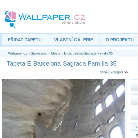
PŘIDAT TAPETU
VLASTNÍ GALERIE
O PROJEKTU
Wallpaper.cz
>
Společnost
>
Města
> E-Barcelona-Sagrada Família 35
Tapeta E-Barcelona-Sagrada Família 35
další v kategorii
>>
O
S