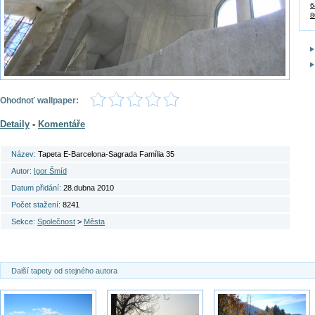
6
8
Ohodnoť wallpaper:
Detaily
-
Komentáře
Název:
Tapeta E-Barcelona-Sagrada Família 35
Autor:
Igor Šmíd
Datum přidání:
28.dubna 2010
Počet stažení:
8241
Sekce:
Společnost
>
Města
Další tapety od stejného autora