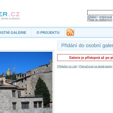
přihlásit
/
registrovat
Přidat do oblíbených
ASTNÍ GALERIE
O PROJEKTU
Přidání do osobní galer
Galerie je přístupná až po p
Přihlašte se zde
|
Pokračovat na detail tapety