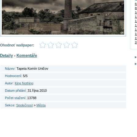
6
8
1
1
1
1
1
1
1
2
Ohodnoť wallpaper:
Detaily
-
Komentáře
Název:
Tapeta Komín Uničov
Hodnocení:
5/5
Autor:
King Nothing
Datum přidání:
31.října 2010
Počet stažení:
13788
Sekce:
Společnost
>
Města