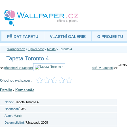
PŘIDAT TAPETU
VLASTNÍ GALERIE
O PROJEKTU
Wallpaper.cz
>
Společnost
>
Města
> Toronto 4
Tapeta Toronto 4
CHYBA
<<
předchozí v kategorii
další v kategorii
>>
Ohodnoť wallpaper:
Detaily
-
Komentáře
Název:
Tapeta Toronto 4
Hodnocení:
3/5
Autor:
Martin
Datum přidání:
7.listopadu 2008