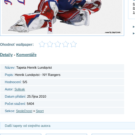
6
8
1
Ohodnoť wallpaper:
Detaily
-
Komentáře
Název:
Tapeta Henrik Lundqvist
Popis:
Henrik Lundqvist - NY Rangers
Hodnocení:
5/5
Autor:
Sulisak
Datum přidání:
25.října 2010
Počet stažení:
5404
Sekce:
Společnost
>
Sport
Další tapety od stejného autora