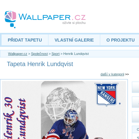
PŘIDAT TAPETU
VLASTNÍ GALERIE
O PROJEKTU
Wallpaper.cz
>
Společnost
>
Sport
> Henrik Lundqvist
Tapeta Henrik Lundqvist
další v kategorii
>>
O
S