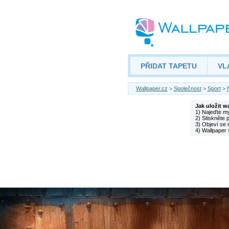
PŘIDAT TAPETU
VL
Wallpaper.cz
>
Společnost
>
Sport
>
Jak uložit w
1) Najeďte m
2) Stiskněte 
3) Objeví se 
4) Wallpaper 