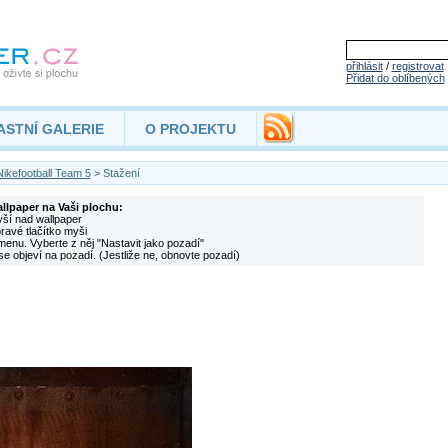
přihlásit
/
registrovat
Přidat do oblíbených
ASTNÍ GALERIE
O PROJEKTU
Nikefootball Team 5
> Stažení
allpaper na Vaši plochu:
yší nad wallpaper
pravé tlačítko myši
menu. Vyberte z něj "Nastavit jako pozadí"
se objeví na pozadí. (Jestliže ne, obnovte pozadí)