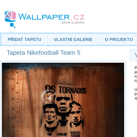
PŘIDAT TAPETU
VLASTNÍ GALERIE
O PROJEKTU
Tapeta Nikefootball Team 5
P
j
n
r
U
p
z