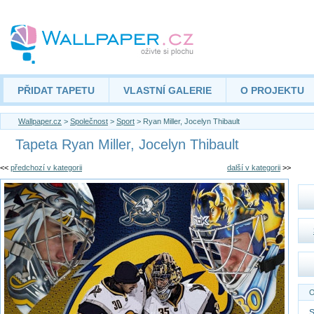
PŘIDAT TAPETU
VLASTNÍ GALERIE
O PROJEKTU
Wallpaper.cz
>
Společnost
>
Sport
> Ryan Miller, Jocelyn Thibault
Tapeta Ryan Miller, Jocelyn Thibault
<<
předchozí v kategorii
další v kategorii
>>
O
S