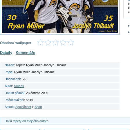
6
8
1
Ohodnoť wallpaper:
Detaily
-
Komentáře
Název:
Tapeta Ryan Miller, Jocelyn Thibault
Popis:
Ryan Miller, Jocelyn Thibault
Hodnocení:
5/5
Autor:
Sulisak
Datum přidání:
23.června 2009
Počet stažení:
5644
Sekce:
Společnost
>
Sport
Další tapety od stejného autora