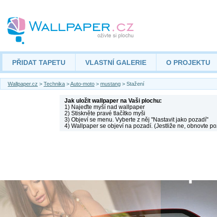
PŘIDAT TAPETU
VLASTNÍ GALERIE
O PROJEKTU
Wallpaper.cz
>
Technika
>
Auto-moto
>
mustang
> Stažení
Jak uložit wallpaper na Vaši plochu:
1) Najeďte myší nad wallpaper
2) Stiskněte pravé tlačítko myši
3) Objeví se menu. Vyberte z něj "Nastavit jako pozadí"
4) Wallpaper se objeví na pozadí. (Jestliže ne, obnovte po