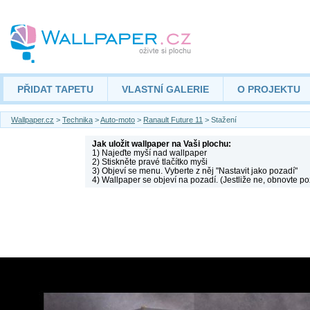
PŘIDAT TAPETU
VLASTNÍ GALERIE
O PROJEKTU
Wallpaper.cz
>
Technika
>
Auto-moto
>
Ranault Future 11
> Stažení
Jak uložit wallpaper na Vaši plochu:
1) Najeďte myší nad wallpaper
2) Stiskněte pravé tlačítko myši
3) Objeví se menu. Vyberte z něj "Nastavit jako pozadí"
4) Wallpaper se objeví na pozadí. (Jestliže ne, obnovte po