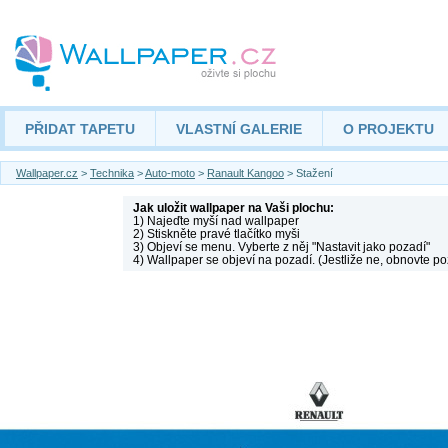
PŘIDAT TAPETU
VLASTNÍ GALERIE
O PROJEKTU
Wallpaper.cz
>
Technika
>
Auto-moto
>
Ranault Kangoo
> Stažení
Jak uložit wallpaper na Vaši plochu:
1) Najeďte myší nad wallpaper
2) Stiskněte pravé tlačítko myši
3) Objeví se menu. Vyberte z něj "Nastavit jako pozadí"
4) Wallpaper se objeví na pozadí. (Jestliže ne, obnovte po