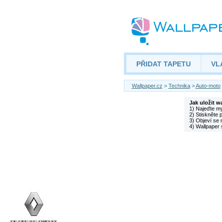
PŘIDAT TAPETU
VL
Wallpaper.cz
>
Technika
>
Auto-moto
Jak uložit w
1) Najeďte m
2) Stiskněte 
3) Objeví se 
4) Wallpaper 