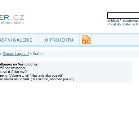
přihlásit
/
registrovat
Přidat do oblíbených
ASTNÍ GALERIE
O PROJEKTU
>
Renault Laguna 2
> Stažení
allpaper na Vaši plochu:
yší nad wallpaper
pravé tlačítko myši
menu. Vyberte z něj "Nastavit jako pozadí"
se objeví na pozadí. (Jestliže ne, obnovte pozadí)