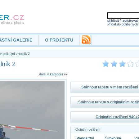
přihlásit
/
registrovat
Přidat do oblíbených
ASTNÍ GALERIE
O PROJEKTU
> policejní vrtulník 2
lník 2
další v kategorii
>>
Stáhnout tapetu v mém rozlišen
Stáhnout tapetu v originálním rozl
Originální rozlišení 949
Ostatní rozlišení
Standardní
Širokoúlé
Vl