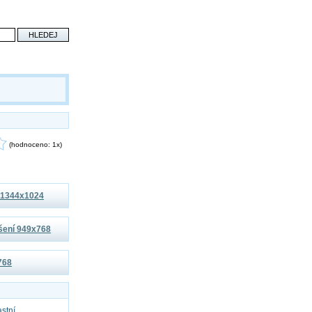
(hodnoceno: 1x)
í 1344x1024
išení 949x768
x768
astní