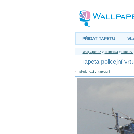
PŘIDAT TAPETU
VL
Wallpaper.cz
>
Technika
>
Letectví
Tapeta policejní vrtu
<<
předchozí v kategorii