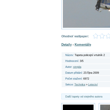
Ohodnoť wallpaper:
Detaily
-
Komentáře
Název:
Tapeta policejní vrtulník 2
Hodnocení:
3/5
Autor:
strejda
Datum přidání:
23.října 2009
Počet stažení:
6972
Sekce:
Technika
>
Letectví
Další tapety od stejného autora