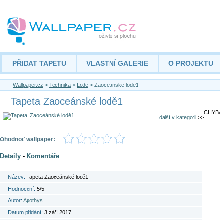
PŘIDAT TAPETU
VLASTNÍ GALERIE
O PROJEKTU
Wallpaper.cz
>
Technika
>
Lodě
> Zaoceánské lodě1
Tapeta Zaoceánské lodě1
CHYBA
další v kategorii
>>
Ohodnoť wallpaper:
Detaily
-
Komentáře
Název:
Tapeta Zaoceánské lodě1
Hodnocení:
5/5
Autor:
Apothys
Datum přidání:
3.září 2017