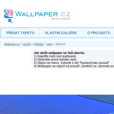
PŘIDAT TAPETU
VLASTNÍ GALERIE
O PROJEKTU
Wallpaper.cz
>
Umění
>
Digitální
>
atoly
> Stažení
Jak uložit wallpaper na Vaši plochu:
1) Najeďte myší nad wallpaper
2) Stiskněte pravé tlačítko myši
3) Objeví se menu. Vyberte z něj "Nastavit jako pozadí"
4) Wallpaper se objeví na pozadí. (Jestliže ne, obnovte po