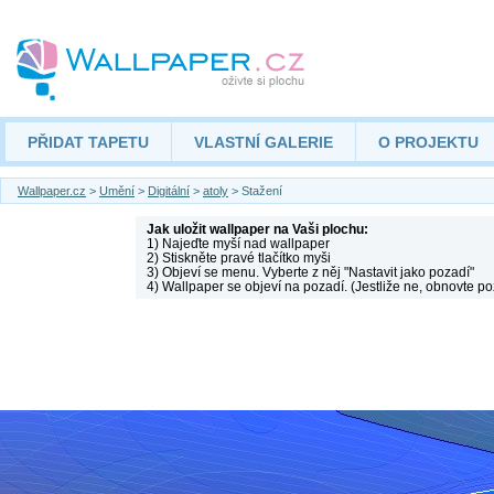
PŘIDAT TAPETU
VLASTNÍ GALERIE
O PROJEKTU
Wallpaper.cz
>
Umění
>
Digitální
>
atoly
> Stažení
Jak uložit wallpaper na Vaši plochu:
1) Najeďte myší nad wallpaper
2) Stiskněte pravé tlačítko myši
3) Objeví se menu. Vyberte z něj "Nastavit jako pozadí"
4) Wallpaper se objeví na pozadí. (Jestliže ne, obnovte po