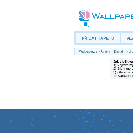
PŘIDAT TAPETU
VL
Wallpaper.cz
>
Umění
>
Digitální
>
dr
Jak uložit w
1) Najeďte m
2) Stiskněte 
3) Objeví se 
4) Wallpaper 