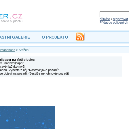
přihlásit
/
registrovat
Přidat do oblíbených
ASTNÍ GALERIE
O PROJEKTU
umandbass
> Stažení
allpaper na Vaši plochu:
yší nad wallpaper
pravé tlačítko myši
menu. Vyberte z něj "Nastavit jako pozadí"
se objeví na pozadí. (Jestliže ne, obnovte pozadí)